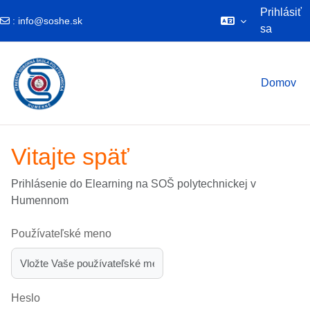
Prihlásiť
:
info@soshe.sk
sa
Preskočiť na hlavný obsah
Domov
Vitajte späť
Prihlásenie do Elearning na SOŠ polytechnickej v
Humennom
Používateľské meno
Heslo