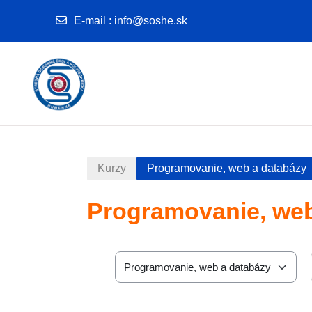
E-mail
:
info@soshe.sk
Preskočiť na hlavný obsah
Kurzy
Programovanie, web a databázy
Programovanie, web
Kategórie kurzov