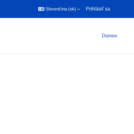
Slovenčina ‎(sk)‎
Prihlásiť sa
Domov